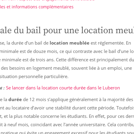
les et informations complémentaires
ale du bail pour une location meu
ise, la durée d’un bail de
location meublée
est réglementée. En
 minimale est de douze mois, ce qui contraste avec le bail d’une l
e minimale est de trois ans. Cette différence est principalement du
 des besoins en logement meublé, souvent liée à un emploi, une
ituation personnelle particulière.
Se lancer dans la location courte durée dans le Luberon
t :
ue la
durée
de 12 mois s’applique généralement à la majorité des
t au locataire d’avoir une stabilité durant cette période. Toutefoi
, et la plus notable concerne les étudiants. En effet, pour ces dern
it à neuf mois, coïncidant avec l’année universitaire. Cela contrib
n pratique qui évite un engagement excessif pour les étudiants so