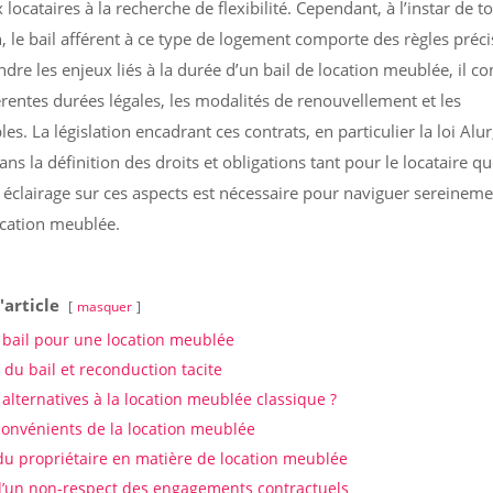
ocataires à la recherche de flexibilité. Cependant, à l’instar de t
n, le bail afférent à ce type de logement comporte des règles préci
re les enjeux liés à la durée d’un bail de location meublée, il co
férentes durées légales, les modalités de renouvellement et les
les. La législation encadrant ces contrats, en particulier la loi Alur
ans la définition des droits et obligations tant pour le locataire q
n éclairage sur ces aspects est nécessaire pour naviguer sereinem
ocation meublée.
'article
masquer
 bail pour une location meublée
du bail et reconduction tacite
 alternatives à la location meublée classique ?
convénients de la location meublée
 du propriétaire en matière de location meublée
’un non-respect des engagements contractuels