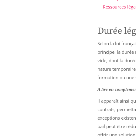
Ressources léga
Durée lég
Selon la loi frança
principe, la durée
vide, dont la duré
nature temporaire
formation ou une s
A lire en complémen
Il apparaît ainsi q
contrats, permettan
exceptions existent
bail peut être rédu
offrir une solutio