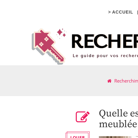
> ACCUEIL
Recherchi
Quelle es
meublée 
LOUER