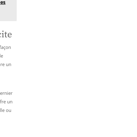
les
ite
 façon
de
ire un
dernier
fre un
lle ou