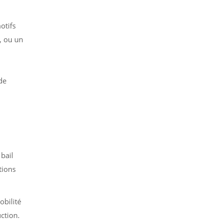
otifs
, ou un
.
de
 bail
tions
obilité
ction.