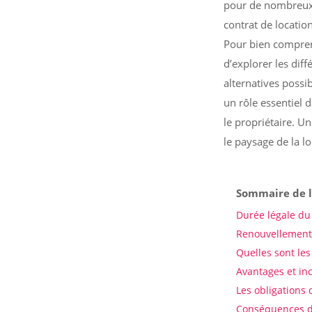
pour de nombreux l
contrat de locatio
Pour bien comprend
d’explorer les dif
alternatives possib
un rôle essentiel d
le propriétaire. U
le paysage de la l
Sommaire de l
Durée légale du
Renouvellement 
Quelles sont les
Avantages et in
Les obligations
Conséquences d