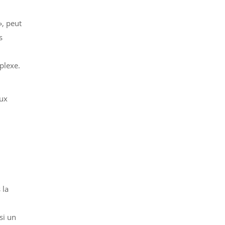
», peut
s
plexe.
aux
 la
si un