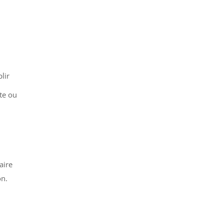
lir
te ou
,
aire
on.