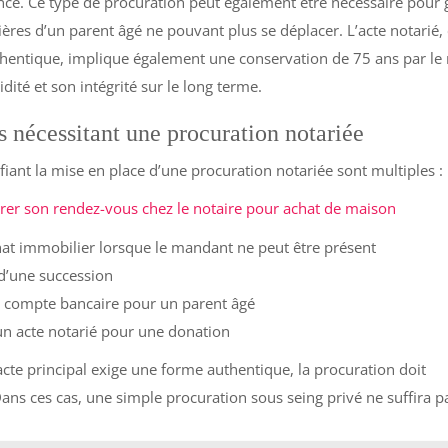
nce. Ce type de procuration peut également être nécessaire pour 
cières d’un parent âgé ne pouvant plus se déplacer. L’acte notarié,
entique, implique également une conservation de 75 ans par le 
idité et son intégrité sur le long terme.
s nécessitant une procuration notariée
ifiant la mise en place d’une procuration notariée sont multiples :
rer son rendez-vous chez le notaire pour achat de maison
at immobilier lorsque le mandant ne peut être présent
d’une succession
n compte bancaire pour un parent âgé
un acte notarié pour une donation
acte principal exige une forme authentique, la procuration doit
Dans ces cas, une simple procuration sous seing privé ne suffira p