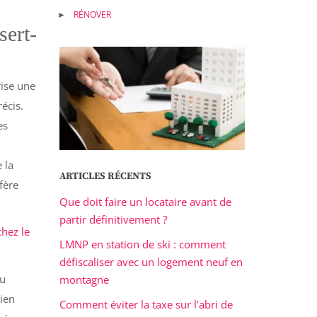
RÉNOVER
sert-
rise une
écis.
es
 la
ARTICLES RÉCENTS
nfère
Que doit faire un locataire avant de
partir définitivement ?
chez le
LMNP en station de ski : comment
défiscaliser avec un logement neuf en
du
montagne
bien
Comment éviter la taxe sur l’abri de