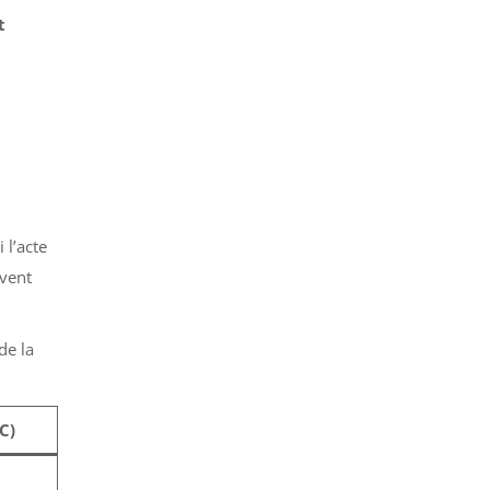
t
 l’acte
uvent
de la
C)