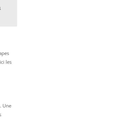
a
tapes
ci les
e. Une
s