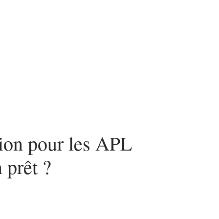
nvestir
Louer
Rénover
tion pour les APL
 prêt ?