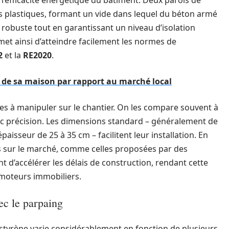
 l’efficacité énergétique du bâtiment. Deux parois de
s plastiques, formant un vide dans lequel du béton armé
 robuste tout en garantissant un niveau d’isolation
et ainsi d’atteindre facilement les normes de
2
et la
RE2020
.
e de sa maison par rapport au marché local
iles à manipuler sur le chantier. On les compare souvent à
vec précision. Les dimensions standard – généralement de
aisseur de 25 à 35 cm – facilitent leur installation. En
s sur le marché, comme celles proposées par des
t d’accélérer les délais de construction, rendant cette
moteurs immobiliers.
ec le parpaing
styrène varie considérablement en fonction de plusieurs