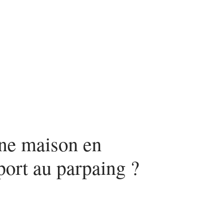
nvestir
Louer
Rénover
une maison en
port au parpaing ?