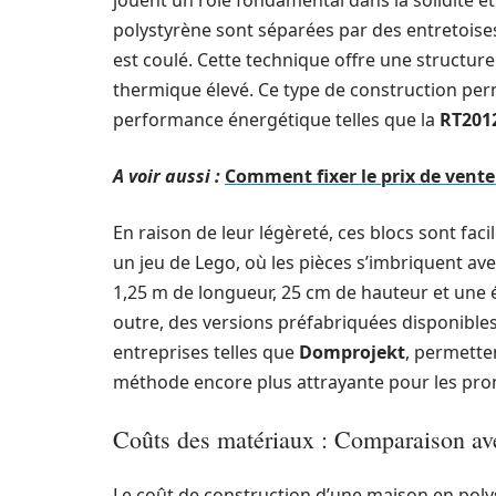
jouent un rôle fondamental dans la solidité et
polystyrène sont séparées par des entretoise
est coulé. Cette technique offre une structure
thermique élevé. Ce type de construction perm
performance énergétique telles que la
RT201
A voir aussi :
Comment fixer le prix de vent
En raison de leur légèreté, ces blocs sont fac
un jeu de Lego, où les pièces s’imbriquent a
1,25 m de longueur, 25 cm de hauteur et une ép
outre, des versions préfabriquées disponible
entreprises telles que
Domprojekt
, permetten
méthode encore plus attrayante pour les pro
Coûts des matériaux : Comparaison av
Le coût de construction d’une maison en poly