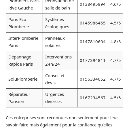
Plombiers Paris
Rénovation de
0138495994
4.6/5
Rive Gauche
salle de bain
Paris Eco
Systèmes
0145986455
4.5/5
Plomberie
écologiques
InterPlomberie
Panneaux
0147810604
4.8/5
Paris
solaires
Dépannage
Interventions
0177394811
4.7/5
Rapide Paris
24h/24
Conseil et
SoluPlomberie
0156334652
4.7/5
devis
Réparateur
Urgences
0167234567
4.5/5
Parisien
diverses
Ces entreprises sont reconnues non seulement pour leur
savoir-faire mais également pour la confiance qu’elles