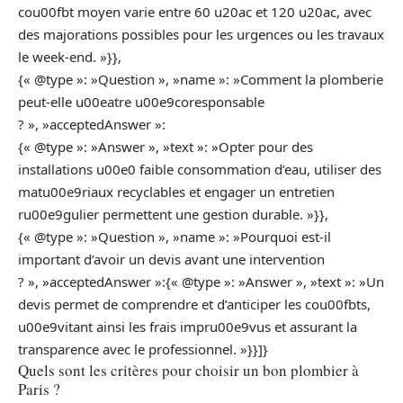
cou00fbt moyen varie entre 60 u20ac et 120 u20ac, avec
des majorations possibles pour les urgences ou les travaux
le week-end. »}},
{« @type »: »Question », »name »: »Comment la plomberie
peut-elle u00eatre u00e9coresponsable
? », »acceptedAnswer »:
{« @type »: »Answer », »text »: »Opter pour des
installations u00e0 faible consommation d’eau, utiliser des
matu00e9riaux recyclables et engager un entretien
ru00e9gulier permettent une gestion durable. »}},
{« @type »: »Question », »name »: »Pourquoi est-il
important d’avoir un devis avant une intervention
? », »acceptedAnswer »:{« @type »: »Answer », »text »: »Un
devis permet de comprendre et d’anticiper les cou00fbts,
u00e9vitant ainsi les frais impru00e9vus et assurant la
transparence avec le professionnel. »}}]}
Quels sont les critères pour choisir un bon plombier à
Paris ?