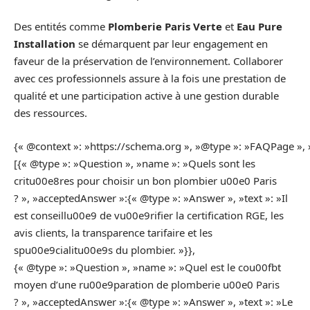
Des entités comme
Plomberie Paris Verte
et
Eau Pure
Installation
se démarquent par leur engagement en
faveur de la préservation de l’environnement. Collaborer
avec ces professionnels assure à la fois une prestation de
qualité et une participation active à une gestion durable
des ressources.
{« @context »: »https://schema.org », »@type »: »FAQPage », 
[{« @type »: »Question », »name »: »Quels sont les
critu00e8res pour choisir un bon plombier u00e0 Paris
? », »acceptedAnswer »:{« @type »: »Answer », »text »: »Il
est conseillu00e9 de vu00e9rifier la certification RGE, les
avis clients, la transparence tarifaire et les
spu00e9cialitu00e9s du plombier. »}},
{« @type »: »Question », »name »: »Quel est le cou00fbt
moyen d’une ru00e9paration de plomberie u00e0 Paris
? », »acceptedAnswer »:{« @type »: »Answer », »text »: »Le