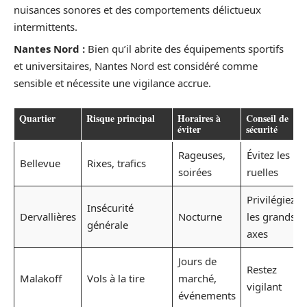
nuisances sonores et des comportements délictueux
intermittents.
Nantes Nord :
Bien qu’il abrite des équipements sportifs
et universitaires, Nantes Nord est considéré comme
sensible et nécessite une vigilance accrue.
Quartier
Risque principal
Horaires à
Conseil de
éviter
sécurité
Rageuses,
Évitez les
Bellevue
Rixes, trafics
soirées
ruelles
Privilégiez
Insécurité
Dervallières
Nocturne
les grands
générale
axes
Jours de
Restez
Malakoff
Vols à la tire
marché,
vigilant
événements