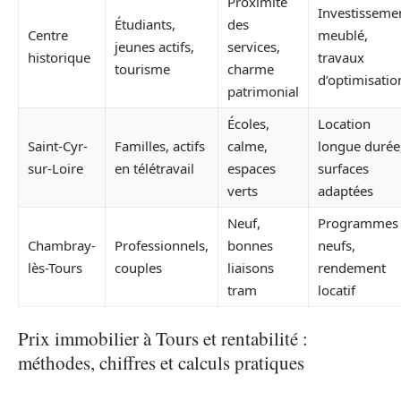
Proximité
Investisseme
Étudiants,
des
Centre
meublé,
jeunes actifs,
services,
historique
travaux
tourisme
charme
d’optimisatio
patrimonial
Écoles,
Location
Saint-Cyr-
Familles, actifs
calme,
longue durée
sur-Loire
en télétravail
espaces
surfaces
verts
adaptées
Neuf,
Programmes
Chambray-
Professionnels,
bonnes
neufs,
lès-Tours
couples
liaisons
rendement
tram
locatif
Prix immobilier à Tours et rentabilité :
méthodes, chiffres et calculs pratiques