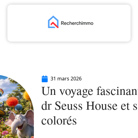
aliser
Déménager
Emprunter
Immo
I
31 mars 2026
Un voyage fascinan
dr Seuss House et 
colorés