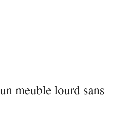
nvestir
Louer
Rénover
un meuble lourd sans