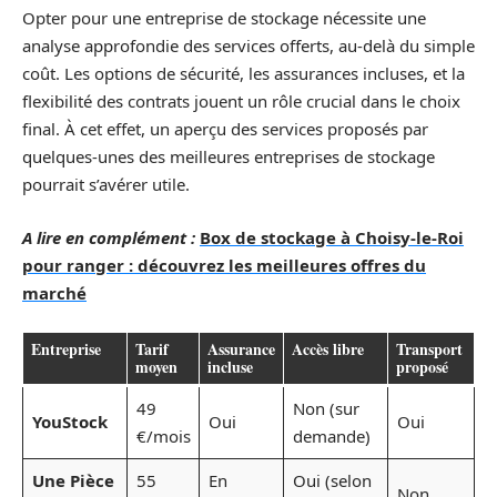
Opter pour une entreprise de stockage nécessite une
analyse approfondie des services offerts, au-delà du simple
coût. Les options de sécurité, les assurances incluses, et la
flexibilité des contrats jouent un rôle crucial dans le choix
final. À cet effet, un aperçu des services proposés par
quelques-unes des meilleures entreprises de stockage
pourrait s’avérer utile.
A lire en complément :
Box de stockage à Choisy-le-Roi
pour ranger : découvrez les meilleures offres du
marché
Entreprise
Tarif
Assurance
Accès libre
Transport
moyen
incluse
proposé
49
Non (sur
YouStock
Oui
Oui
€/mois
demande)
Une Pièce
55
En
Oui (selon
Non