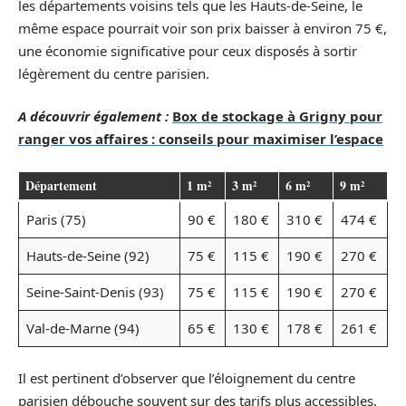
les départements voisins tels que les Hauts-de-Seine, le
même espace pourrait voir son prix baisser à environ 75 €,
une économie significative pour ceux disposés à sortir
légèrement du centre parisien.
A découvrir également :
Box de stockage à Grigny pour
ranger vos affaires : conseils pour maximiser l’espace
Département
1 m²
3 m²
6 m²
9 m²
Paris (75)
90 €
180 €
310 €
474 €
Hauts-de-Seine (92)
75 €
115 €
190 €
270 €
Seine-Saint-Denis (93)
75 €
115 €
190 €
270 €
Val-de-Marne (94)
65 €
130 €
178 €
261 €
Il est pertinent d’observer que l’éloignement du centre
parisien débouche souvent sur des tarifs plus accessibles.